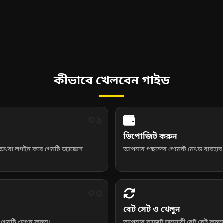
কীভাবে খেলবেন গাইড
০১
ডিপোজিট করুন
অথবা লগইন করে গেমটি অ্যাক্সেস
আপনার পছন্দের পেমেন্ট মেথড ব্যবহার 
০৩
বেট সেট ও খেলুন
বং গেমটি ওপেন করুন।
আপনার বাজেট অনুযায়ী বেট সেট করুন 