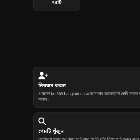
২৫টি
নিবন্ধন করুন
প্রথমেই bet365 bangladesh-এ আপনার অ্যাকাউন্ট তৈরি করুন 
করুন।
গেমটি খুঁজুন
ক্যাসিনো সেকশনে গিয়ে সার্চ বারে 'মানি পট' লিখে সার্চ করুন এ