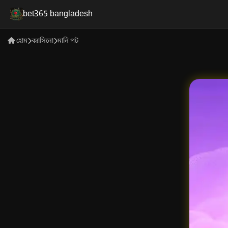
bet365 bangladesh
হোম
ক্যাসিনো
মানি পট