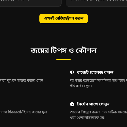
এখনই রেজিস্ট্রেশন করুন
জয়ের টিপস ও কৌশল
বাজেট ম্যানেজ করুন
পনাকে বুঝতে সাহায্য করবে কোন
আপনার ব্যাঙ্করোল সতর্কতার সাথে ভাগ
দীর্ঘক্ষণ খেলুন।
ধৈর্যের সাথে খেলুন
এ বোনাস ফিচারগুলিই বড় জয়ের মূল
আবেগ নিয়ন্ত্রণ করুন এবং সঠিক সময়ের 
ধরে খেলা লাভজনক হয়।