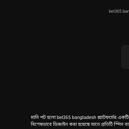
bet365 ba
মানি পট হলো bet365 bangladesh প্ল্যাটফর্মের একটি 
বিশেষভাবে ডিজাইন করা হয়েছে যাতে প্রতিটি স্পিন 