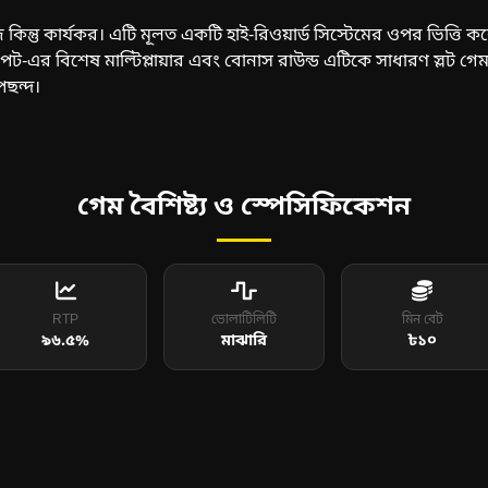
কিন্তু কার্যকর। এটি মূলত একটি হাই-রিওয়ার্ড সিস্টেমের ওপর ভিত্ত
এর বিশেষ মাল্টিপ্লায়ার এবং বোনাস রাউন্ড এটিকে সাধারণ স্লট গে
পছন্দ।
গেম বৈশিষ্ট্য ও স্পেসিফিকেশন
RTP
ভোলাটিলিটি
মিন বেট
৯৬.৫%
মাঝারি
৳১০