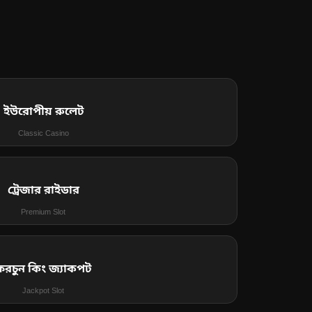
ইউরোপীয় রুলেট
Classic Casino
ট্রেজার রাইডার
Premium Slot
ফরচুন কিং জ্যাকপট
Jackpot Slot