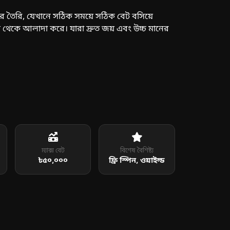
ি করে তৈরি, যেখানে সঠিক সময়ে সঠিক বেট বসিয়ে
ম থেকে আলাদা করে। যারা দ্রুত জয় এবং উচ্চ মানের
ম্যাক্স বেট
বিশেষ বৈশিষ্ট্য
৳৫০,০০০
ফ্রি স্পিন, ওয়াইল্ড