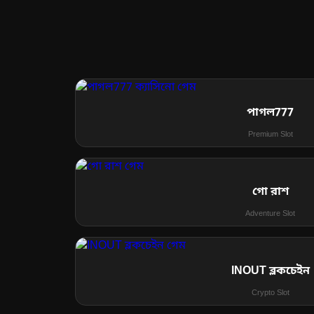
পাগল777
Premium Slot
গো রাশ
Adventure Slot
INOUT ব্লকচেইন
Crypto Slot