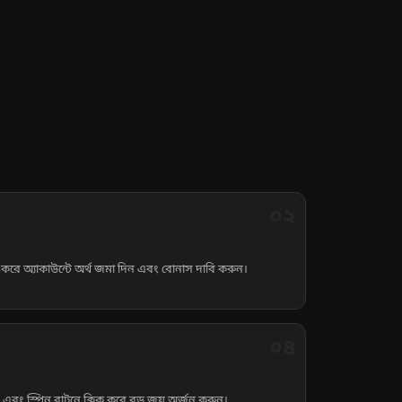
০২
করে অ্যাকাউন্টে অর্থ জমা দিন এবং বোনাস দাবি করুন।
০৪
এবং স্পিন বাটনে ক্লিক করে বড় জয় অর্জন করুন।