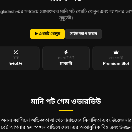
ngladesh-এর সবচেয়ে রোমাঞ্চকর মানি পট গেমটি খেলুন এবং আপনার ভাগ্
মুহূর্তেই।
এখনই খেলুন
সাইন আপ করুন
RTP
ভোলাটিলিটি
প্রদানকারী
৯৬.৫%
মাঝারি
Premium Slot
মানি পট গেম ওভারভিউ
অনন্য ক্যাসিনো অভিজ্ঞতা যা খেলোয়াড়দের বিলাসিতা এবং উত্তেজনার সম
বা বেট আপনার হৃদস্পন্দন বাড়িয়ে দেয়। এর অত্যাধুনিক থিম এবং উজ্জ