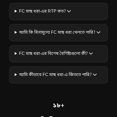
FC মাছ ধরা-এর RTP কত?
আমি কি বিনামূল্যে FC মাছ ধরা খেলতে পারি?
FC মাছ ধরা-এর বিশেষ বৈশিষ্ট্যগুলো কী?
আমি কীভাবে FC মাছ ধরা-এ জিততে পারি?
১৮+