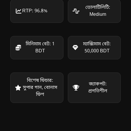
ভোলাটিলিটি:
RTP: 96.8%
Medium
মিনিমাম বেট: 1
ম্যাক্সিমাম বেট:
BDT
50,000 BDT
বিশেষ ফিচার:
জ্যাকপট:
সুপার গান, বোনাস
প্রগতিশীল
ফিশ