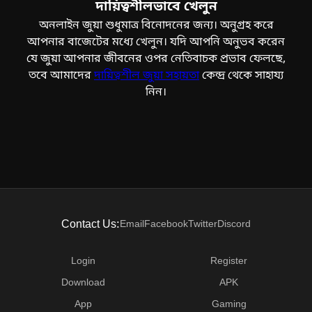
দায়িত্বশীলভাবে খেলুন
অনলাইন জুয়া শুধুমাত্র বিনোদনের জন্য। অনুগ্রহ করে
আপনার বাজেটের মধ্যে খেলুন। যদি আপনি অনুভব করেন
যে জুয়া আপনার জীবনের ওপর নেতিবাচক প্রভাব ফেলছে,
তবে আমাদের
দায়িত্বশীল জুয়া সহায়তা
কেন্দ্র থেকে সাহায্য
নিন।
Contact Us:
Email
Facebook
Twitter
Discord
Login
Register
Download
APK
App
Gaming