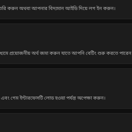
 তৈরি করুন অথবা আপনার বিদ্যমান আইডি দিয়ে লগ ইন করুন।
ধ্যমে প্রয়োজনীয় অর্থ জমা করুন যাতে আপনি বেটিং শুরু করতে পারেন
ন এবং গেম ইন্টারফেসটি লোড হওয়া পর্যন্ত অপেক্ষা করুন।