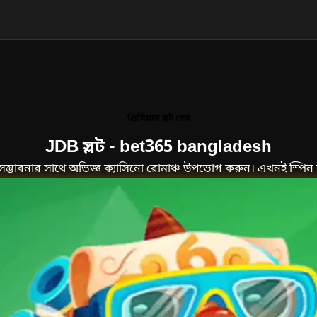
প্রিমিয়াম স্লট গেম
JDB স্লট - bet365 bangladesh
 সম্ভাবনার সাথে অভিজ্ঞ ক্যাসিনো রোমাঞ্চ উপভোগ করুন। এখনই স্পি