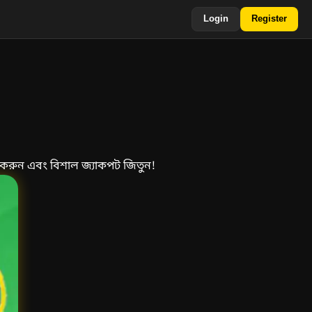
Login
Register
ন করুন এবং বিশাল জ্যাকপট জিতুন!