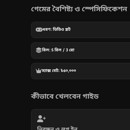
গেমের বৈশিষ্ট্য ও স্পেসিফিকেশন
ধরণ: ভিডিও স্লট
রিল: 5 রিল / 3 রো
ম্যাক্স বেট: ৳৫০,০০০
কীভাবে খেলবেন গাইড
নিবন্ধন ও লগ ইন